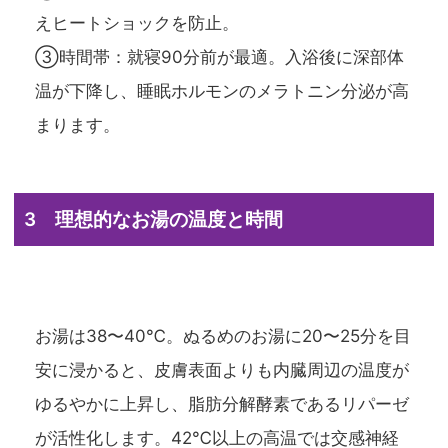
えヒートショックを防止。
③
時間帯
：就寝90分前が最適。入浴後に深部体
温が下降し、睡眠ホルモンのメラトニン分泌が高
まります。
3 理想的なお湯の温度と時間
お湯は38〜40℃。ぬるめのお湯に20〜25分を目
安に浸かると、皮膚表面よりも内臓周辺の温度が
ゆるやかに上昇し、脂肪分解酵素であるリパーゼ
が活性化します。42℃以上の高温では交感神経