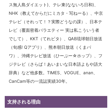
ス無人島ダイエット)、テレ東(なないろ日和)、
NHK（教えてからだにミカタ・写ねーる）、中京
テレビ（それって！？実際どうなの課）、日本テ
レビ（覆面密着バラエティー 実は私こういう者
でして）、KKT（てれビタ）、QAB琉球朝日放送
（旬感! Qアプリ）、熊本朝日放送（くまパ
ワ）、沖縄テレビ放送（ひーぷー☆ホップ）、フ
ジテレビ（さらば！あいまいな日本語よもや語大
辞典）など他多数。TIMES、VOGUE、anan、
CanCam等の一流誌実績30年。
支持される理由