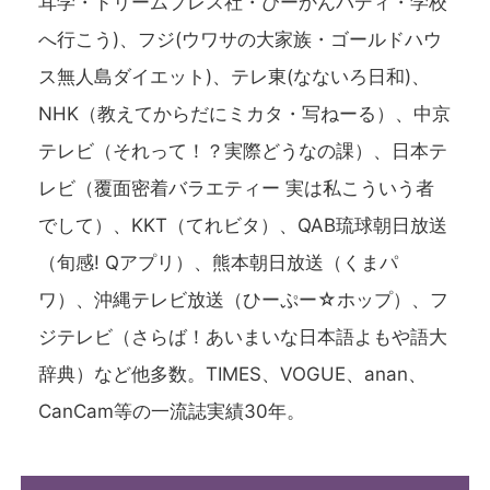
耳学・ドリームプレス社・ぴーかんバディ・学校
へ行こう)、フジ(ウワサの大家族・ゴールドハウ
ス無人島ダイエット)、テレ東(なないろ日和)、
NHK（教えてからだにミカタ・写ねーる）、中京
テレビ（それって！？実際どうなの課）、日本テ
レビ（覆面密着バラエティー 実は私こういう者
でして）、KKT（てれビタ）、QAB琉球朝日放送
（旬感! Qアプリ）、熊本朝日放送（くまパ
ワ）、沖縄テレビ放送（ひーぷー☆ホップ）、フ
ジテレビ（さらば！あいまいな日本語よもや語大
辞典）など他多数。TIMES、VOGUE、anan、
CanCam等の一流誌実績30年。