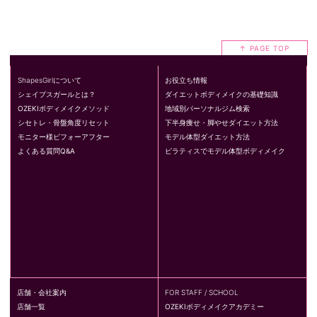
↑ PAGE TOP
ShapesGirlについて
お役立ち情報
シェイプスガールとは？
ダイエットボディメイクの基礎知識
OZEKIボディメイクメソッド
地域別パーソナルジム検索
シセトレ・骨盤角度リセット
下半身痩せ・脚やせダイエット方法
モニター様ビフォーアフター
モデル体型ダイエット方法
よくある質問Q&A
ピラティスでモデル体型ボディメイク
店舗・会社案内
FOR STAFF / SCHOOL
店舗一覧
OZEKIボディメイクアカデミー