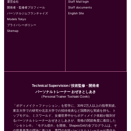
運営会社
Staff Mail login
開発者・監修者プロフィール
Staff documents
パーソナルジムフランチャイズ
English Site
Models Tokyo
プライバシーポリシー
Sitemap
Technical Supervision / 技術監修・開発者
パーソナルトレーナー おぜきとしあき
（Personal Trainer Toshiaki Ozeki）
「ボディメイク＝ファッション」を哲学に、30年2万人以上の指導実績。
東京大学での研究や北京大学での招待発表など国際的な実績を持ち、ト
ップモデル、ミスワールド、女優世界中からボディメイク依頼が殺到す
るパーソナルトレーナーおぜきとしあきが、骨格の関節角度に着目した
「シセトレ®」「モデル筋®」を開発。ShapesGirlの全プログラムは、そ
の世界基準の理論に基づき、専門の女性パーソナルトレーナーが責任を