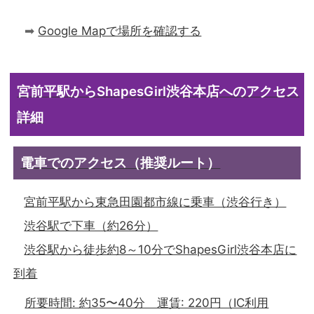
➡︎
Google Mapで場所を確認する
宮前平駅からShapesGirl渋谷本店へのアクセス
詳細
電車でのアクセス（推奨ルート）
宮前平駅から東急田園都市線に乗車（渋谷行き）
渋谷駅で下車（約26分）
渋谷駅から徒歩約8～10分でShapesGirl渋谷本店に
到着
所要時間: 約35〜40分 運賃: 220円（IC利用