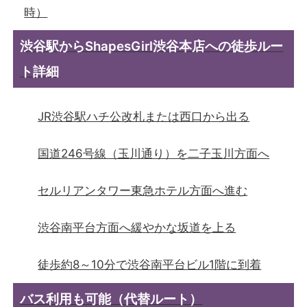
時）
渋谷駅からShapesGirl渋谷本店への徒歩ルー
ト詳細
JR渋谷駅ハチ公改札または西口から出る
国道246号線（玉川通り）を二子玉川方面へ
セルリアンタワー東急ホテル方面へ進む
渋谷南平台方面へ緩やかな坂道を上る
徒歩約8～10分で渋谷南平台ビル1階に到着
バス利用も可能（代替ルート）