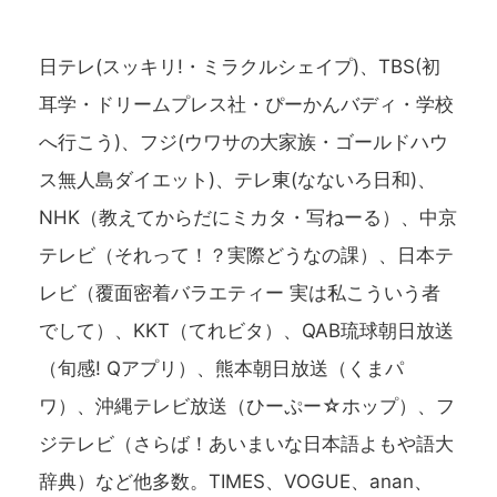
日テレ(スッキリ!・ミラクルシェイプ)、TBS(初
耳学・ドリームプレス社・ぴーかんバディ・学校
へ行こう)、フジ(ウワサの大家族・ゴールドハウ
ス無人島ダイエット)、テレ東(なないろ日和)、
NHK（教えてからだにミカタ・写ねーる）、中京
テレビ（それって！？実際どうなの課）、日本テ
レビ（覆面密着バラエティー 実は私こういう者
でして）、KKT（てれビタ）、QAB琉球朝日放送
（旬感! Qアプリ）、熊本朝日放送（くまパ
ワ）、沖縄テレビ放送（ひーぷー☆ホップ）、フ
ジテレビ（さらば！あいまいな日本語よもや語大
辞典）など他多数。TIMES、VOGUE、anan、