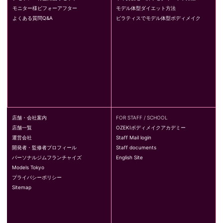
モニター様ビフォーアフター
モデル体型ダイエット方法
よくある質問Q&A
ピラティスでモデル体型ボディメイク
店舗・会社案内
FOR STAFF / SCHOOL
店舗一覧
OZEKIボディメイクアカデミー
運営会社
Staff Mail login
開発者・監修者プロフィール
Staff documents
パーソナルジムフランチャイズ
English Site
Models Tokyo
プライバシーポリシー
Sitemap