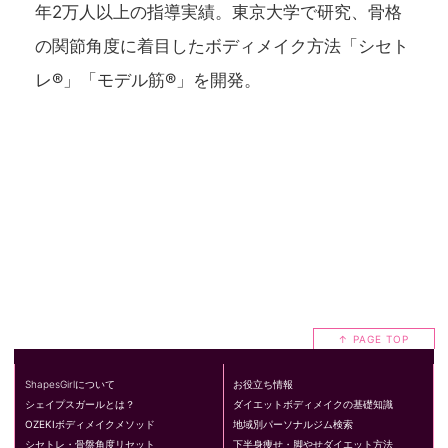
年2万人以上の指導実績。東京大学で研究、骨格
の関節角度に着目したボディメイク方法「シセト
レ®」「モデル筋®」を開発。
↑ PAGE TOP
ShapesGirlについて
お役立ち情報
シェイプスガールとは？
ダイエットボディメイクの基礎知識
OZEKIボディメイクメソッド
地域別パーソナルジム検索
シセトレ・骨盤角度リセット
下半身痩せ・脚やせダイエット方法