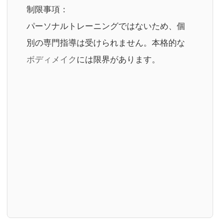
制限事項：
パーソナルトレーニングではないため、個
別の専門指導は受けられません。本格的な
ボディメイク
には限界があります。