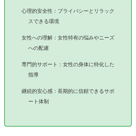
心理的安全性
：プライバシーとリラック
スできる環境
女性への理解
：女性特有の悩みやニーズ
への配慮
専門的サポート
：女性の身体に特化した
指導
継続的安心感
：長期的に信頼できるサポ
ート体制