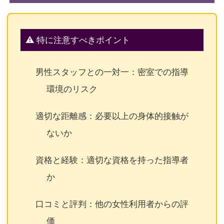
⚠️ 特に注意すべきポイント
男性スタッフとの一対一
：密室での指導
環境のリスク
適切な距離感
：必要以上の身体的接触が
ないか
資格と経験
：適切な資格を持った指導者
か
口コミと評判
：他の女性利用者からの評
価