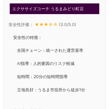
エクササイズコーチ うるまみどり町店
★★★☆☆
安全性評価：
(3.0/5.0)
安全性の特徴：
全国チェーン
：統一された運営基準
AI指導
：人的要因のリスク軽減
短時間
：20分の短時間指導
立地良好
：うるま市役所から徒歩1分