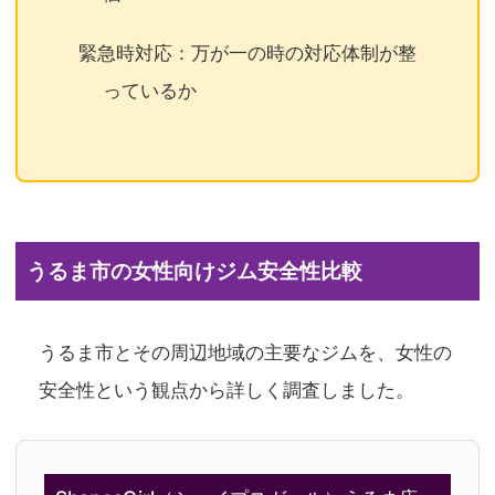
緊急時対応
：万が一の時の対応体制が整
っているか
うるま市の女性向けジム安全性比較
うるま市とその周辺地域の主要なジムを、女性の
安全性という観点から詳しく調査しました。