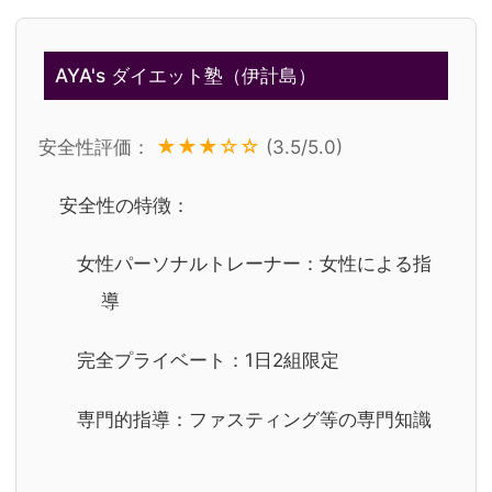
AYA's ダイエット塾（伊計島）
★★★☆☆
安全性評価：
(3.5/5.0)
安全性の特徴：
女性パーソナルトレーナー
：女性による指
導
完全プライベート
：1日2組限定
専門的指導
：ファスティング等の専門知識