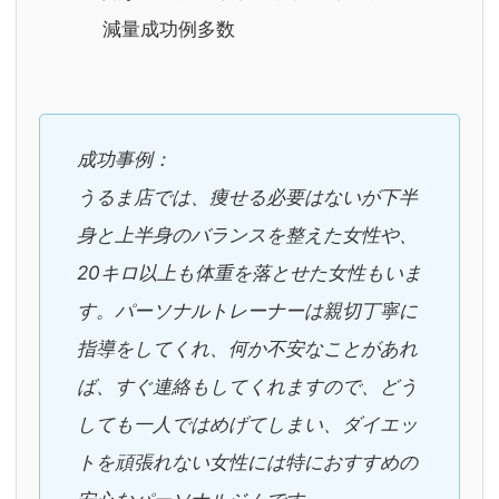
減量成功例多数
成功事例：
うるま店では、痩せる必要はないが下半
身と上半身のバランスを整えた女性や、
20キロ以上も体重を落とせた女性もいま
す。パーソナルトレーナーは親切丁寧に
指導をしてくれ、何か不安なことがあれ
ば、すぐ連絡もしてくれますので、どう
しても一人ではめげてしまい、ダイエッ
トを頑張れない女性には特におすすめの