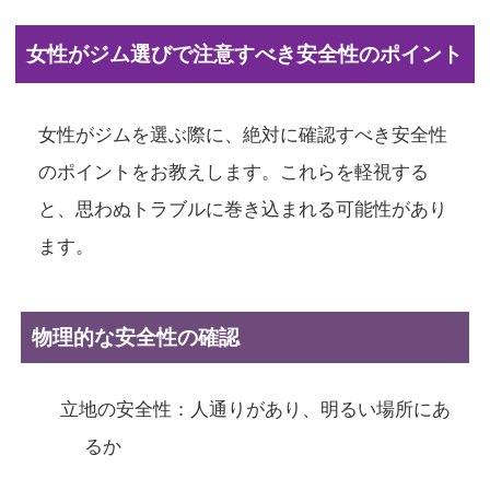
女性がジム選びで注意すべき安全性のポイント
女性がジムを選ぶ際に、絶対に確認すべき安全性
のポイントをお教えします。これらを軽視する
と、思わぬトラブルに巻き込まれる可能性があり
ます。
物理的な安全性の確認
立地の安全性
：人通りがあり、明るい場所にあ
るか