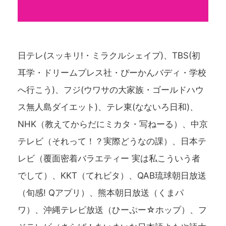
日テレ(スッキリ!・ミラクルシェイプ)、TBS(初
耳学・ドリームプレス社・ぴーかんバディ・学校
へ行こう)、フジ(ウワサの大家族・ゴールドハウ
ス無人島ダイエット)、テレ東(なないろ日和)、
NHK（教えてからだにミカタ・写ねーる）、中京
テレビ（それって！？実際どうなの課）、日本テ
レビ（覆面密着バラエティー 実は私こういう者
でして）、KKT（てれビタ）、QAB琉球朝日放送
（旬感! Qアプリ）、熊本朝日放送（くまパ
ワ）、沖縄テレビ放送（ひーぷー☆ホップ）、フ