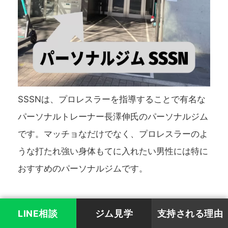
SSSNは、プロレスラーを指導することで有名な
パーソナルトレーナー長澤伸氏のパーソナルジム
です。マッチョなだけでなく、プロレスラーのよ
うな打たれ強い身体もてに入れたい男性には特に
おすすめのパーソナルジムです。
LINE相談
ジム見学
支持される理由
〒150-0012 東京都渋谷区広尾１丁目９−１９