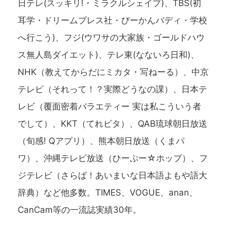
日テレ(スッキリ!・ミラクルシェイプ)、TBS(初
耳学・ドリームプレス社・ぴーかんバディ・学校
へ行こう)、フジ(ウワサの大家族・ゴールドハウ
ス無人島ダイエット)、テレ東(なないろ日和)、
NHK（教えてからだにミカタ・写ねーる）、中京
テレビ（それって！？実際どうなの課）、日本テ
レビ（覆面密着バラエティー 実は私こういう者
でして）、KKT（てれビタ）、QAB琉球朝日放送
（旬感! Qアプリ）、熊本朝日放送（くまパ
ワ）、沖縄テレビ放送（ひーぷー☆ホップ）、フ
ジテレビ（さらば！あいまいな日本語よもや語大
辞典）など他多数。TIMES、VOGUE、anan、
CanCam等の一流誌実績30年。