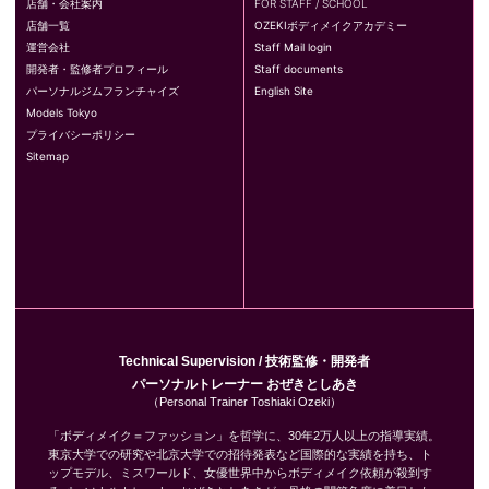
店舗・会社案内
FOR STAFF / SCHOOL
店舗一覧
OZEKIボディメイクアカデミー
運営会社
Staff Mail login
開発者・監修者プロフィール
Staff documents
パーソナルジムフランチャイズ
English Site
Models Tokyo
プライバシーポリシー
Sitemap
Technical Supervision / 技術監修・開発者
パーソナルトレーナー おぜきとしあき
（Personal Trainer Toshiaki Ozeki）
「ボディメイク＝ファッション」を哲学に、30年2万人以上の指導実績。
東京大学での研究や北京大学での招待発表など国際的な実績を持ち、ト
ップモデル、ミスワールド、女優世界中からボディメイク依頼が殺到す