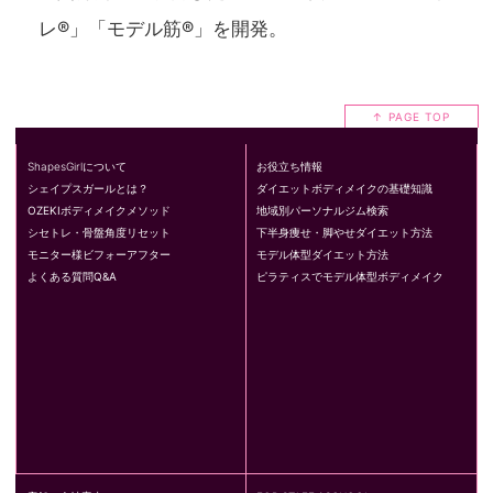
レ®」「モデル筋®」を開発。
↑ PAGE TOP
ShapesGirlについて
お役立ち情報
シェイプスガールとは？
ダイエットボディメイクの基礎知識
OZEKIボディメイクメソッド
地域別パーソナルジム検索
シセトレ・骨盤角度リセット
下半身痩せ・脚やせダイエット方法
モニター様ビフォーアフター
モデル体型ダイエット方法
よくある質問Q&A
ピラティスでモデル体型ボディメイク